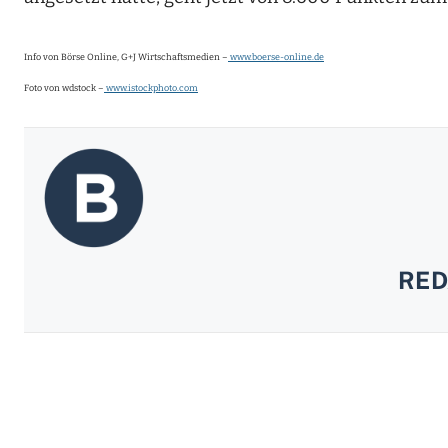
Info von Börse Online, G+J Wirtschaftsmedien –
www.boerse-online.de
Foto von wdstock –
www.istockphoto.com
RED