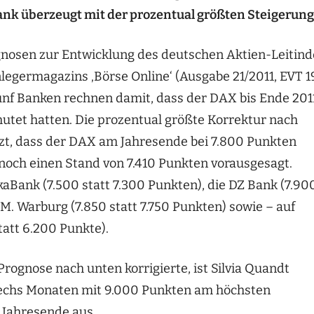
nk überzeugt mit der prozentual größten Steigerung
gnosen zur Entwicklung des deutschen Aktien-Leitind
legermagazins ‚Börse Online‘ (Ausgabe 21/2011, EVT 1
fünf Banken rechnen damit, dass der DAX bis Ende 201
rmutet hatten. Die prozentual größte Korrektur nach
tzt, dass der DAX am Jahresende bei 7.800 Punkten
 noch einen Stand von 7.410 Punkten vorausgesagt.
aBank (7.500 statt 7.300 Punkten), die DZ Bank (7.90
M. Warburg (7.850 statt 7.750 Punkten) sowie – auf
tatt 6.200 Punkte).
ognose nach unten korrigierte, ist Silvia Quandt
 sechs Monaten mit 9.000 Punkten am höchsten
 Jahresende aus.