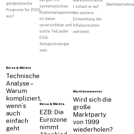
Marktkommenta
geldpolitische
Marktteilnehme
systematisches
r schaut er auf
Prognose für 2022
Risikomanagement
die weitere
aus?
ist daher
Entwicklung der
unverzichtbar und
Inflationsraten
sollte Teil jeder
weltweit.
ESG-
Anlagestrategie
sein.
Börse & Märkte
Technische
Analyse –
Warum
Marktkommentar
kompliziert,
Wird sich die
wenn´s
Börse & Märkte
große
EZB: Die
auch
Marktparty
Eurozone
einfach
von 1999
nimmt
geht
wiederholen?