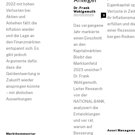
diesem Verteiler jederzeit abmelden.
2022 mit hohen
Eigenkapital o
Dr. Frank
Verlusten bei
-
Verluste in Zei
Wohlgemuth
[sibwp_form id=1]
30/03/2023
0
Aktien und
ihr Inflationsm
Anleihen fällt die
erfüllen und die
Das vergangene
Inflation wieder
einer Rezessio
Jahr markierte
und die Lage an
bergen Risiken
einen Einschnitt
den Finanzmärkten
an den
entspannt sich. Es
Kapitalmärkten.
gibt jedoch
Bleibt das
Argumente dafür,
Marktumfeld
dass die
2023 unsicher?
Geldentwertung in
Dr. Frank
Zukunft wieder
Wohlgemuth,
anspringen könnte
Leiter Research
– mit ähnlichen
von der
Auswirkungen.
NATIONAL-BANK,
analysiert die
Entwicklungen
und ver rät,
warum auf
Asset Managem
Besserung
Marktkommentar