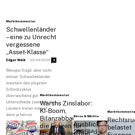
Marktkommentar
Schwellenländer
– eine zu Unrecht
vergessene
„Asset-Klasse“
-
Edgar Walk
02/06/2026
0
Weniger fragil, aber nicht
immun: Schwellenländer
meistern den jüngsten
Schockzyklus
Marktkommentar
überraschend gut. Doch die
Warshs Zinslabor:
Unterschiede zwischen den
Ländern treten stärker
KI-Boom,
Marktkommenta
denn je hervor.
Börse & Märkte
Bilanzabbau und
Rechtsru
Ausblick
die Folgen für
belastet
2025 – die
US-Renditen und
Europas