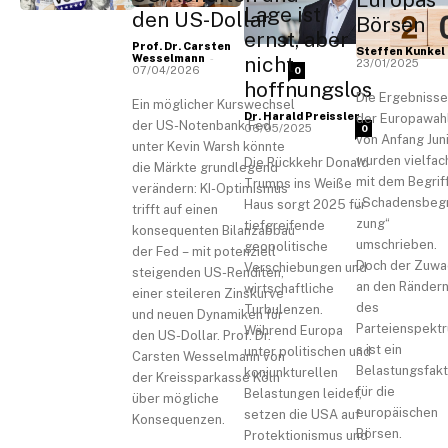
Lage ist
den US-Dollar
Börsen
ernst, aber
Prof. Dr. Carsten
Steffen Kunkel
-
Wesselmann
nicht
23/01/2025
07/04/2026
0
hoffnungslos
Die Ergebnisse
Ein möglicher Kurswechsel
-
Dr. Harald Preissler
der Europawah
der US-Notenbank Fed
06/05/2025
0
von Anfang Jun
unter Kevin Warsh könnte
wurden vielfac
Die Rückkehr Donald
die Märkte grundlegend
mit dem Begrif
Trumps ins Weiße
verändern: KI-Optimismus
„Schadensbeg
Haus sorgt 2025 für
trifft auf einen
zung“
tiefgreifende
konsequenten Bilanzabbau
umschrieben.
geopolitische
der Fed – mit potenziell
Doch der Zuwa
Verschiebungen und
steigenden US-Renditen,
an den Ränder
wirtschaftliche
einer steileren Zinskurve
des
Turbulenzen.
und neuen Dynamiken für
Parteienspekt
Während Europa
den US-Dollar. Prof. Dr.
s ist ein
unter politischen und
Carsten Wesselmann von
Belastungsfakt
konjunkturellen
der Kreissparkasse Köln
für die
Belastungen leidet,
über mögliche
europäischen
setzen die USA auf
Konsequenzen.
Börsen.
Protektionismus und