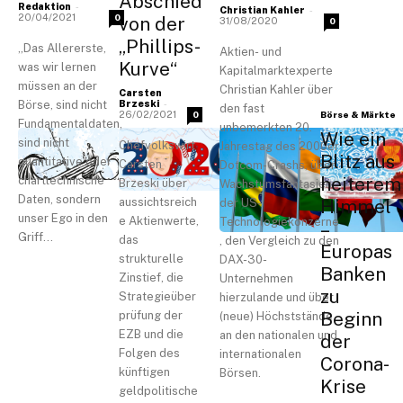
Abschied
-
Redaktion
-
Christian Kahler
20/04/2021
0
von der
31/08/2020
0
„Phillips-
„Das Allererste,
Aktien- und
Kurve“
was wir lernen
Kapitalmarktexperte
müssen an der
Christian Kahler über
Carsten
-
Börse, sind nicht
Brzeski
den fast
Börse & Märkte
26/02/2021
0
Fundamentaldaten,
unbemerkten 20.
Wie ein
sind nicht
Chefvolkswirt
Jahrestag des 2000er
Blitz aus
quantitative oder
Carsten
Dotcom-Crashs, über
heiterem
charttechnische
Brzeski über
Wachstumsfantasien
Daten, sondern
Himmel
aussichtsreich
der US-
unser Ego in den
e Aktienwerte,
Technologiekonzerne
–
Griff...
das
, den Vergleich zu den
Europas
strukturelle
DAX-30-
Banken
Zinstief, die
Unternehmen
zu
Strategieüber
hierzulande und über
Beginn
prüfung der
(neue) Höchststände
EZB und die
an den nationalen und
der
Folgen des
internationalen
Corona-
künftigen
Börsen.
Krise
geldpolitische