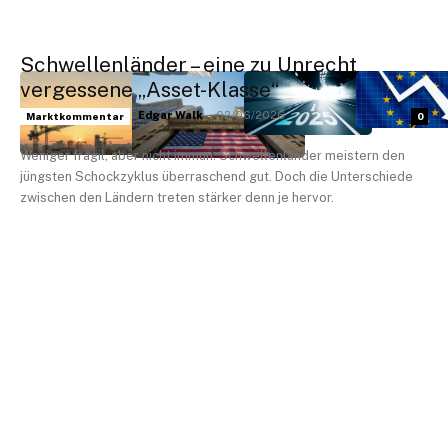
Schwellenländer – eine zu Unrecht
vergessene „Asset-Klasse“
Edgar Walk
-
02/06/2026
Marktkommentar
0
Weniger fragil, aber nicht immun: Schwellenländer meistern den
jüngsten Schockzyklus überraschend gut. Doch die Unterschiede
zwischen den Ländern treten stärker denn je hervor.