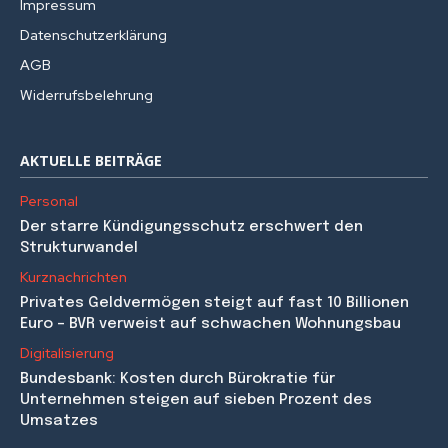
Impressum
aussieht, zeigt
Datenschutzerklärung
eine aktuelle Real-
Assets-Studie,
AGB
über die Nikhil
Widerrufsbelehrung
Chandra,
Investmentstrateg
e für Alternative
AKTUELLE BEITRÄGE
Income Solutions,
berichtet.
Personal
Der starre Kündigungsschutz erschwert den
Strukturwandel
Kurznachrichten
Privates Geldvermögen steigt auf fast 10 Billionen
Euro – BVR verweist auf schwachen Wohnungsbau
Digitalisierung
Bundesbank: Kosten durch Bürokratie für
Unternehmen steigen auf sieben Prozent des
Umsatzes