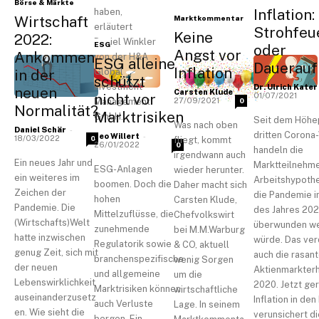
Börse & Märkte
Inflation:
haben,
Wirtschaft
Marktkommentar
erläutert
Strohfeu
Keine
2022:
Daniel Winkler
ESG
oder
Angst vor
Ankommen
von der H&A
ESG alleine
Dauerauf
Inflation
in der
Global
schützt
Investment
Dr. Ulrich Kater
neuen
-
Carsten Klude
nicht vor
01/07/2021
Management
27/09/2021
0
Normalität?
Marktrisiken
GmbH.
Seit dem Höhe
Was nach oben
-
Daniel Schär
dritten Corona
-
Leo Willert
18/03/2022
0
fliegt, kommt
26/01/2022
0
handeln die
irgendwann auch
Ein neues Jahr und
Marktteilnehme
ESG-Anlagen
wieder herunter.
ein weiteres im
Arbeitshypoth
boomen. Doch die
Daher macht sich
Zeichen der
die Pandemie i
hohen
Carsten Klude,
Pandemie. Die
des Jahres 20
Mittelzuflüsse, die
Chefvolkswirt
(Wirtschafts)Welt
überwunden w
zunehmende
bei M.M.Warburg
hatte inzwischen
würde. Das ver
Regulatorik sowie
& CO, aktuell
genug Zeit, sich mit
auch die rasan
branchenspezifische
wenig Sorgen
der neuen
Aktienmarkter
und allgemeine
um die
Lebenswirklichkeit
2020. Jetzt ger
Marktrisiken können
wirtschaftliche
auseinanderzusetz
Inflation in de
auch Verluste
Lage. In seinem
en. Wie sieht die
verunsichert di
bergen. Ein