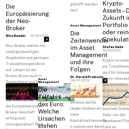
Krypto-
gehofft werden
Die
Assets – 
darf.
Europäisierung
Zukunft 
der Neo-
Portfolio
Asset Management
Broker
oder rein
Die
-
Nico Baader
06/12/2022
Spekulat
Zeitenwende
0
Neo-Broker warten mit
im Asset
-
Stefan Saile
19/05/2022
niedrigschwelligen
Management
Angeboten und geringen
Krypto ist mehr
und ihre
Transaktionsgebühren
ein Trendthem
Folgen
auf. Längst ist der
wird für Anlege
Broker-Boom auch in
-
Dr. Harald Preissler
immer relevant
Asset
06/07/2022
0
Deutschland und Europa
Management
Wie krisenfest 
angekommen. Was
Die
Die mit Wucht
Krypto-Assets 
müssen die
Talfahrt
zurückgekehrte
und was es hie
Marktteilnehmer tun, um
Inflation dürfte
des Euro:
beachten gilt,
die Europäisierung im
länger bleiben als
beurteilt Stefa
Welche
Broker-Geschäft
viele
Saile von der
Ursachen
erfolgreich
Kapitalmarktexperte
Sparkasse Pfo
mitzugestalten? Nico
stehen
n meinen und damit
Calw im