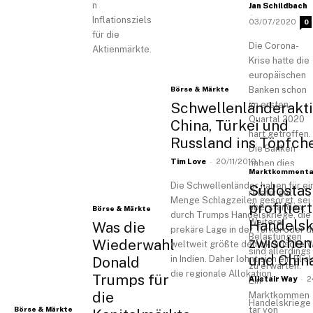
n
Jan Schildbach
-
Inflationsziels
03/07/2020
0
für die
Die Corona-
Aktienmärkte.
Krise hatte die
europäischen
Börse & Märkte
Banken schon
Schwellenländerakti
im ersten
Quartal 2020
China, Türkei und
hart getroffen.
Russland ins Töpfch
Die Banken
-
Tim Love
20/11/2019
haben dies
Marktkommenta
aber bisher
Die Schwellenländer haben für ei
Südostas
relativ gut
Menge Schlagzeilen gesorgt, sei
profitier
überstanden.
Börse & Märkte
durch Trumps Handelskriege, die
Weitere
Handelsk
Was die
prekäre Lage in der Türkei oder d
Belastungen
zwische
Wiederwahl
weltweit größte demokratische 
sind allerdings
und Chin
in Indien. Daher lohnt sich ein Blic
Donald
zu erwarten.
die regionale Allokation.
Trumps für
-
Alistair Way
2
Ein
die
Marktkommen
Handelskriege
Börse & Märkte
tar von