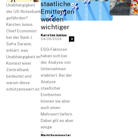
sieht man indes
staatliche
Unabhängigkeit
Befürchtungen t
Emittenten
der US-Notenbank
drastischer wa
werden
gefährden?
Karsten Junius,
wichtiger
Chief Economist
-
Karsten Junius
bei der Bank J.
04/06/2024
0
Safra Sarasin,
ESG-Faktoren
erklärt, was
haben sich bei
Unabhängigkeit im
der Analyse von
Kontext einer
Unternehmen
Zentralbank
etabliert. Bei der
bedeutet und
Analyse
warum diese
staatlicher
schützenswert ist.
Emittenten
können sie aber
auch einen
Mehrwert liefern.
Dabei gilt es aber
einige
Besonderheiten
Marktkommentar