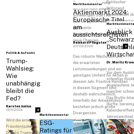
Politischer
Steuererleichterung
Marktkommentar
Stillstand
en. Doch nach einem
Aktienmarkt 2024:
beschneidet di
schwierigen Start ins
Europäische Titel
Zukunftspersp
Jahr verspricht eine
Marktkommenta
am
ven des Alten
weltweite
Ausblick
aussichtsreichsten
Kontinents.
Konjunkturerholung
„Schwarze
neue Chancen.
-
Reinhard Pfingsten
Deutschl
20/03/2024
0
Wirtscha
Politik & Aufsicht
Das robuste Wachstum und
Trump-
die erwarteten
Dr. Moritz Kra
Wahlsieg:
Leitzinssenkungen sind ein
Vor dem Ausbli
Wie
günstiges Umfeld für Aktien in
schneller Rückb
diesem Jahr. Positive Renditen
unabhängig
abgelaufene Ja
in diesem Segment sind
bleibt die
mancher schnel
deshalb wahrscheinlich,
Fed?
Das Brutto-Inla
innerhalb der Anlageklasse
dürfte, bereini
-
Karsten Junius
bestehen jedoch große
13/11/2024
0
Kalendereffek
Divergenzen.
Marktkommentar
Jahreswechsel 
Wird die erneute
ESG-
gesunken sein.
Präsidentschaft
Ratings für
zwölf Monate w
Donald Trumps die