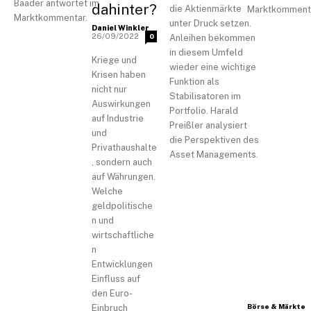
Baader antwortet im
dahinter?
die Aktienmärkte
Marktkommenta
Marktkommentar.
unter Druck setzen.
-
Daniel Winkler
26/09/2022
0
Anleihen bekommen
in diesem Umfeld
Kriege und
wieder eine wichtige
Krisen haben
Funktion als
nicht nur
Stabilisatoren im
Auswirkungen
Portfolio. Harald
auf Industrie
Preißler analysiert
und
die Perspektiven des
Privathaushalte
Asset Managements.
, sondern auch
auf Währungen.
Welche
geldpolitische
n und
wirtschaftliche
n
Entwicklungen
Einfluss auf
den Euro-
Börse & Märkte
Einbruch