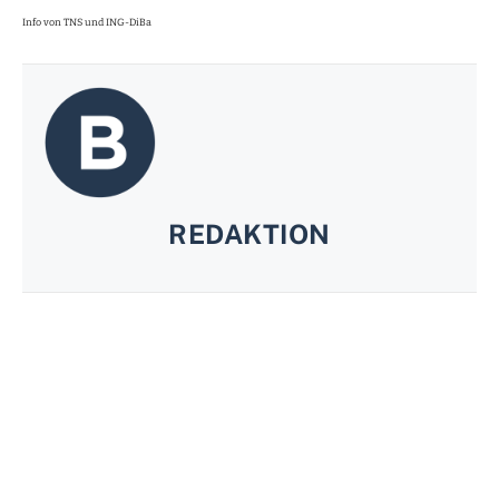
Info von TNS und ING-DiBa
REDAKTION