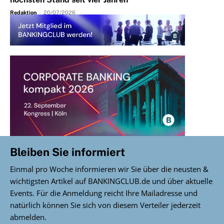
Redaktion
-
20/07/2026
Bleiben Sie informiert
Einmal pro Woche informieren wir Sie über die neusten &
wichtigsten Artikel auf BANKINGCLUB.de und über aktuelle
Events. Für die Anmeldung reicht Ihre Mailadresse und
natürlich können Sie sich von diesem Verteiler jederzeit
abmelden.