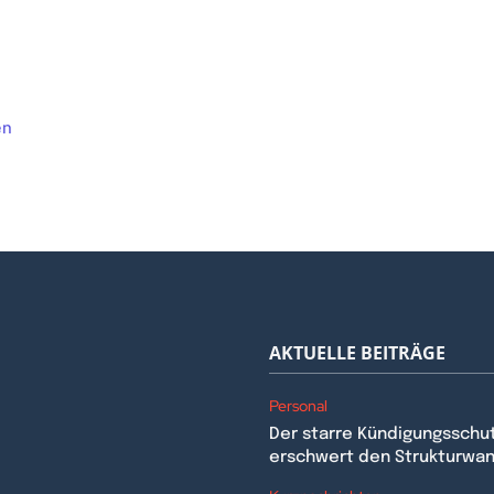
Dieses
en
Produkt
weist
mehrere
Varianten
auf.
Die
Optionen
können
auf
AKTUELLE BEITRÄGE
der
Produktseite
Personal
gewählt
Der starre Kündigungsschu
werden
erschwert den Strukturwa
n