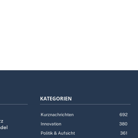
KATEGORIEN
Kurznachrichten
692
tz
Innovation
380
ndel
Politik & Aufsicht
361