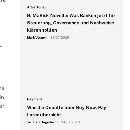
Advertorial
9. MaRisk-Novelle: Was Banken jetzt für
Steuerung, Governance und Nachweise
klären sollten
Mark Vösgen
-
29/07/2026
,
nk
in
Payment
kt
Was die Debatte über Buy Now, Pay
Later übersieht
Jacob von Ingelheim
-
24/07/2026