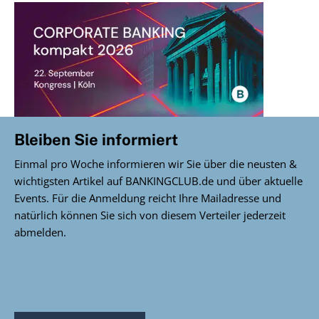
Bleiben Sie informiert
Einmal pro Woche informieren wir Sie über die neusten &
wichtigsten Artikel auf BANKINGCLUB.de und über aktuelle
Events. Für die Anmeldung reicht Ihre Mailadresse und
natürlich können Sie sich von diesem Verteiler jederzeit
abmelden.