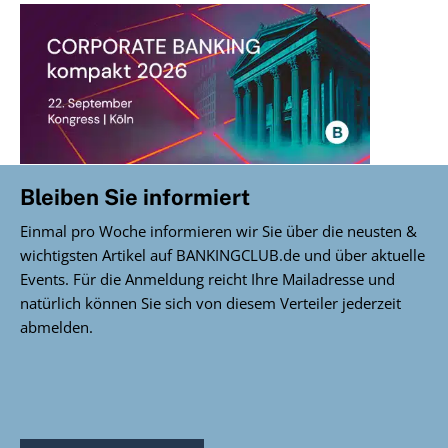
Bleiben Sie informiert
Einmal pro Woche informieren wir Sie über die neusten &
wichtigsten Artikel auf BANKINGCLUB.de und über aktuelle
Events. Für die Anmeldung reicht Ihre Mailadresse und
natürlich können Sie sich von diesem Verteiler jederzeit
abmelden.