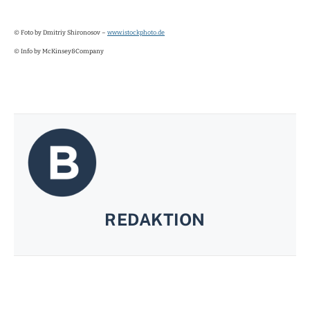
© Foto by Dmitriy Shironosov –
www.istockphoto.de
© Info by McKinsey&Company
REDAKTION