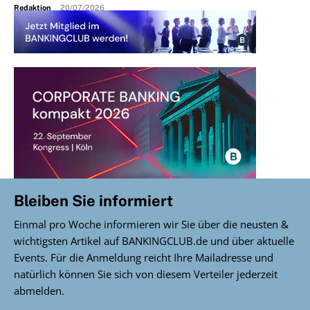
Redaktion
-
20/07/2026
Bleiben Sie informiert
Einmal pro Woche informieren wir Sie über die neusten &
wichtigsten Artikel auf BANKINGCLUB.de und über aktuelle
Events. Für die Anmeldung reicht Ihre Mailadresse und
natürlich können Sie sich von diesem Verteiler jederzeit
abmelden.