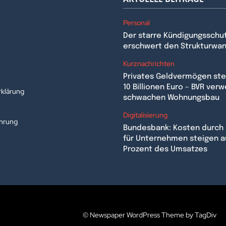
Personal
Der starre Kündigungsschu
erschwert den Strukturwa
n
Kurznachrichten
Privates Geldvermögen stei
10 Billionen Euro – BVR verw
klärung
schwachen Wohnungsbau
Digitalisierung
ehrung
Bundesbank: Kosten durch 
für Unternehmen steigen a
Prozent des Umsatzes
© Newspaper WordPress Theme by TagDiv