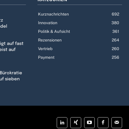
Kurznachrichten
692
tz
Innovation
380
ndel
Politik & Aufsicht
361
Rezensionen
264
gt auf fast
Vertrieb
260
eist auf
Payment
256
Bürokratie
uf sieben