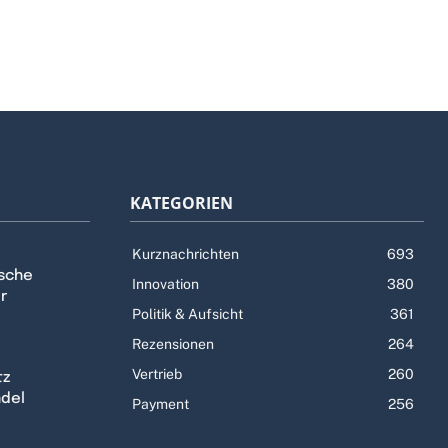
KATEGORIEN
Kurznachrichten
693
tsche
Innovation
380
r
Politik & Aufsicht
361
Rezensionen
264
Vertrieb
260
tz
ndel
Payment
256