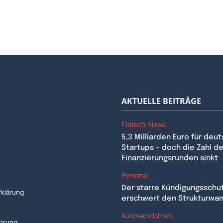
AKTUELLE BEITRÄGE
Fintech-News
5,3 Milliarden Euro für deu
Startups – doch die Zahl de
Finanzierungsrunden sinkt
n
Personal
Der starre Kündigungsschu
klärung
erschwert den Strukturwa
Kurznachrichten
ehrung