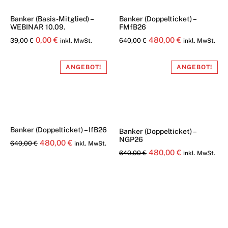
Banker (Basis-Mitglied) –
Banker (Doppelticket) –
WEBINAR 10.09.
FMfB26
Ursprünglicher
Aktueller
Ursprünglicher
Aktueller
0,00
€
480,00
€
39,00
€
640,00
€
inkl. MwSt.
inkl. MwSt.
Preis
Preis
Preis
Preis
war:
ist:
war:
ist:
ANGEBOT!
ANGEBOT!
39,00 €
0,00 €.
640,00 €
480,00 €.
Banker (Doppelticket) – IfB26
Banker (Doppelticket) –
NGP26
Ursprünglicher
Aktueller
480,00
€
640,00
€
inkl. MwSt.
Ursprünglicher
Aktueller
480,00
€
640,00
€
inkl. MwSt.
Preis
Preis
Preis
Preis
war:
ist:
war:
ist:
640,00 €
480,00 €.
640,00 €
480,00 €.