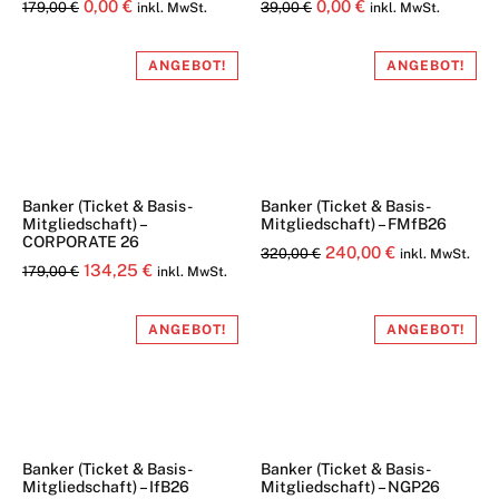
Ursprünglicher
Aktueller
Ursprünglicher
Aktueller
0,00
€
0,00
€
179,00
€
39,00
€
inkl. MwSt.
inkl. MwSt.
Preis
Preis
Preis
Preis
war:
ist:
war:
ist:
ANGEBOT!
ANGEBOT!
179,00 €
0,00 €.
39,00 €
0,00 €.
Banker (Ticket & Basis-
Banker (Ticket & Basis-
Mitgliedschaft) –
Mitgliedschaft) – FMfB26
CORPORATE 26
Ursprünglicher
Aktueller
240,00
€
320,00
€
inkl. MwSt.
Ursprünglicher
Aktueller
134,25
€
179,00
€
inkl. MwSt.
Preis
Preis
Preis
Preis
war:
ist:
war:
ist:
ANGEBOT!
ANGEBOT!
320,00 €
240,00 €.
179,00 €
134,25 €.
Banker (Ticket & Basis-
Banker (Ticket & Basis-
Mitgliedschaft) – IfB26
Mitgliedschaft) – NGP26