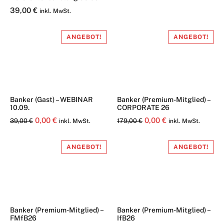
39,00
€
inkl. MwSt.
ANGEBOT!
ANGEBOT!
Banker (Gast) – WEBINAR
Banker (Premium-Mitglied) –
10.09.
CORPORATE 26
Ursprünglicher
Aktueller
Ursprünglicher
Aktueller
0,00
€
0,00
€
39,00
€
179,00
€
inkl. MwSt.
inkl. MwSt.
Preis
Preis
Preis
Preis
war:
ist:
war:
ist:
ANGEBOT!
ANGEBOT!
39,00 €
0,00 €.
179,00 €
0,00 €.
Banker (Premium-Mitglied) –
Banker (Premium-Mitglied) –
FMfB26
IfB26