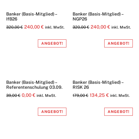
Banker (Basis-Mitglied) –
Banker (Basis-Mitglied) –
IfB26
NGP26
Ursprünglicher
Aktueller
Ursprünglicher
Aktueller
240,00
€
240,00
€
320,00
€
320,00
€
inkl. MwSt.
inkl. MwSt.
Preis
Preis
Preis
Preis
war:
ist:
war:
ist:
ANGEBOT!
ANGEBOT!
320,00 €
240,00 €.
320,00 €
240,00 €.
Banker (Basis-Mitglied) –
Banker (Basis-Mitglied) –
Referentenschulung 03.09.
RISK 26
Ursprünglicher
Aktueller
Ursprünglicher
Aktueller
0,00
€
134,25
€
39,00
€
179,00
€
inkl. MwSt.
inkl. MwSt.
Preis
Preis
Preis
Preis
war:
ist:
war:
ist:
ANGEBOT!
ANGEBOT!
39,00 €
0,00 €.
179,00 €
134,25 €.