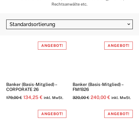
Rechtsanwälte etc.
ANGEBOT!
ANGEBOT!
Banker (Basis-Mitglied) –
Banker (Basis-Mitglied) –
CORPORATE 26
FMfB26
Ursprünglicher
Aktueller
Ursprünglicher
Aktueller
134,25
€
240,00
€
179,00
€
320,00
€
inkl. MwSt.
inkl. MwSt.
Preis
Preis
Preis
Preis
war:
ist:
war:
ist:
ANGEBOT!
ANGEBOT!
179,00 €
134,25 €.
320,00 €
240,00 €.