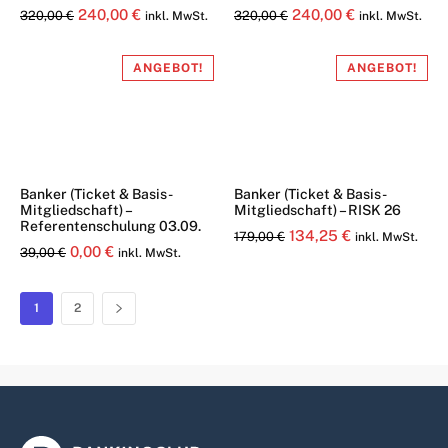
Ursprünglicher
Aktueller
Ursprünglicher
Aktueller
240,00
€
240,00
€
320,00
€
320,00
€
inkl. MwSt.
inkl. MwSt.
Preis
Preis
Preis
Preis
war:
ist:
war:
ist:
ANGEBOT!
ANGEBOT!
320,00 €
240,00 €.
320,00 €
240,00 €.
Banker (Ticket & Basis-
Banker (Ticket & Basis-
Mitgliedschaft) –
Mitgliedschaft) – RISK 26
Referentenschulung 03.09.
Ursprünglicher
Aktueller
134,25
€
179,00
€
inkl. MwSt.
Ursprünglicher
Aktueller
0,00
€
39,00
€
inkl. MwSt.
Preis
Preis
Preis
Preis
war:
ist:
war:
ist:
1
2
179,00 €
134,25 €.
39,00 €
0,00 €.