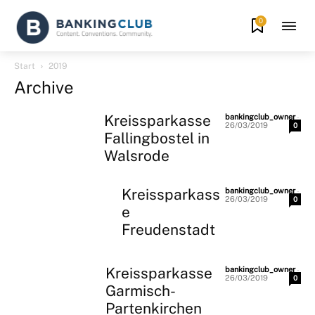
0
Start
2019
Archive
Kreissparkasse
-
bankingclub_owner
26/03/2019
0
Fallingbostel in
Walsrode
Kreissparkass
-
bankingclub_owner
26/03/2019
0
e
Freudenstadt
Kreissparkasse
-
bankingclub_owner
26/03/2019
0
Garmisch-
Partenkirchen