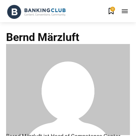
0
Bernd Märzluft
Bernd Märzluft ist Head of Competence Center