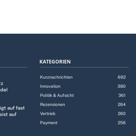
KATEGORIEN
Kurznachrichten
692
tz
Innovation
380
ndel
Politik & Aufsicht
361
Rezensionen
264
gt auf fast
Vertrieb
260
eist auf
Payment
256