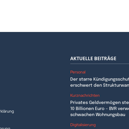
AKTUELLE BEITRÄGE
Personal
Der starre Kündigungsschu
erschwert den Strukturwa
n
Kurznachrichten
Privates Geldvermögen stei
10 Billionen Euro – BVR verw
klärung
schwachen Wohnungsbau
Digitalisierung
ehrung