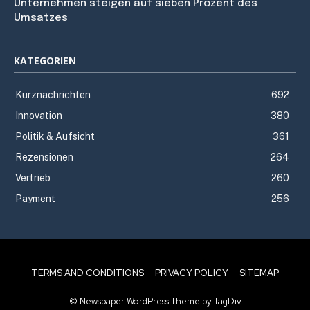
Unternehmen steigen auf sieben Prozent des
Umsatzes
KATEGORIEN
Kurznachrichten
692
Innovation
380
Politik & Aufsicht
361
Rezensionen
264
Vertrieb
260
Payment
256
TERMS AND CONDITIONS
PRIVACY POLICY
SITEMAP
© Newspaper WordPress Theme by TagDiv