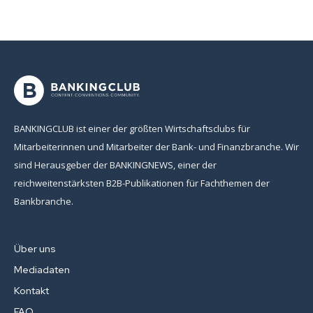
Anmeldung reicht Ihre Mailadresse und natürlich können Sie sich von
diesem Verteiler jederzeit abmelden.
[sibwp_form id=1]
BANKINGCLUB ist einer der größten Wirtschaftsclubs für
Mitarbeiterinnen und Mitarbeiter der Bank- und Finanzbranche. Wir
sind Herausgeber der BANKINGNEWS, einer der
reichweitenstärksten B2B-Publikationen für Fachthemen der
Bankbranche.
Über uns
Mediadaten
Kontakt
FAQ