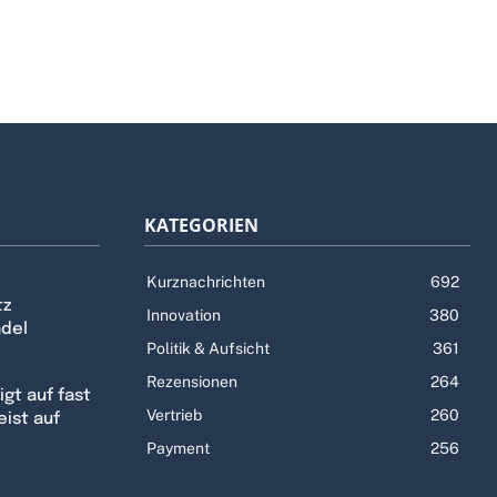
KATEGORIEN
Kurznachrichten
692
tz
Innovation
380
ndel
Politik & Aufsicht
361
Rezensionen
264
gt auf fast
Vertrieb
260
eist auf
Payment
256