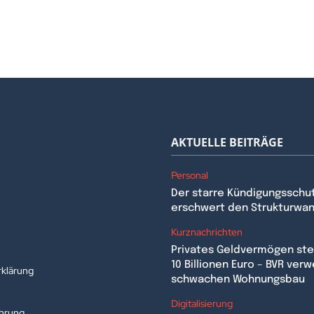
AKTUELLE BEITRÄGE
Personal
Der starre Kündigungsschu
erschwert den Strukturwa
n
Kurznachrichten
Privates Geldvermögen stei
10 Billionen Euro – BVR verw
klärung
schwachen Wohnungsbau
Digitalisierung
ehrung