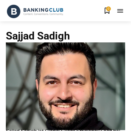
0
Sajjad Sadigh
Sajjad Sadigh ist
Global Client Efficiency Lead
bei