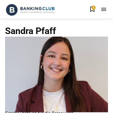
0
Sandra Pfaff
Sandra Pfaff ist
für die
Betreuung