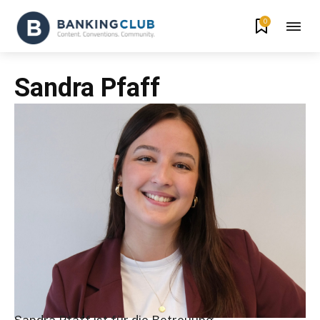
0
Sandra Pfaff
Sandra Pfaff ist
für die
Betreuung