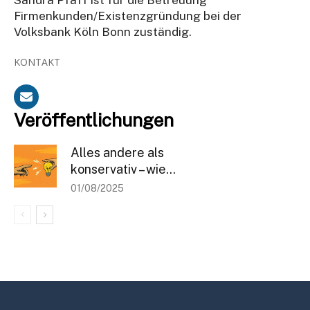
Firmenkunden/Existenzgründung
bei der
Volksbank Köln Bonn zuständig
.
KONTAKT
Veröffentlichungen
Alles andere als
konservativ – wie...
01/08/2025
Bleiben Sie informiert
Einmal pro Woche informieren wir Sie über die neusten & wichtigsten
Artikel auf BANKINGCLUB.de und über aktuelle Events. Für die
Anmeldung reicht Ihre Mailadresse und natürlich können Sie sich von
diesem Verteiler jederzeit abmelden.