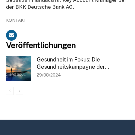
der BKK Deutsche Bank AG.
KONTAKT
Veröffentlichungen
Gesundheit im Fokus: Die
Gesundheitskampagne der...
29/08/2024
Bleiben Sie informiert
Einmal pro Woche informieren wir Sie über die neusten & wichtigsten
Artikel auf BANKINGCLUB.de und über aktuelle Events. Für die
Anmeldung reicht Ihre Mailadresse und natürlich können Sie sich von
diesem Verteiler jederzeit abmelden.