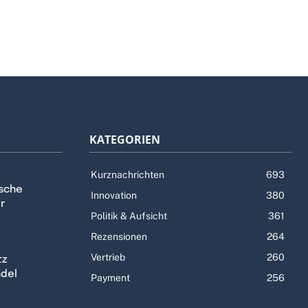
KATEGORIEN
Kurznachrichten
693
tsche
Innovation
380
r
Politik & Aufsicht
361
Rezensionen
264
Vertrieb
260
tz
ndel
Payment
256