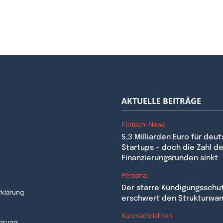
AKTUELLE BEITRÄGE
Fintech-News
5,3 Milliarden Euro für deu
Startups – doch die Zahl de
Finanzierungsrunden sinkt
n
Personal
Der starre Kündigungsschu
klärung
erschwert den Strukturwa
Kurznachrichten
ehrung