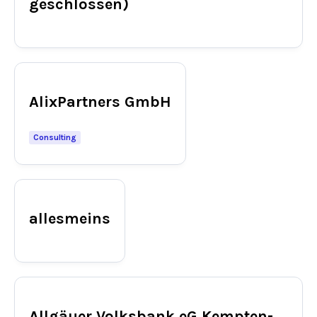
geschlossen)
Bleiben Sie informiert
Einmal pro Woche informieren wir Sie über die neusten & wichtigsten
AlixPartners GmbH
Artikel auf BANKINGCLUB.de und über aktuelle Events. Für die
Anmeldung reicht Ihre Mailadresse und natürlich können Sie sich von
diesem Verteiler jederzeit abmelden.
Consulting
[sibwp_form id=1]
allesmeins
Allgäuer Volksbank eG Kempten-