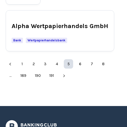
Alpha Wertpapierhandels GmbH
Bank
Wertpapierhandelsbank
1
2
3
4
5
6
7
8
…
189
190
191