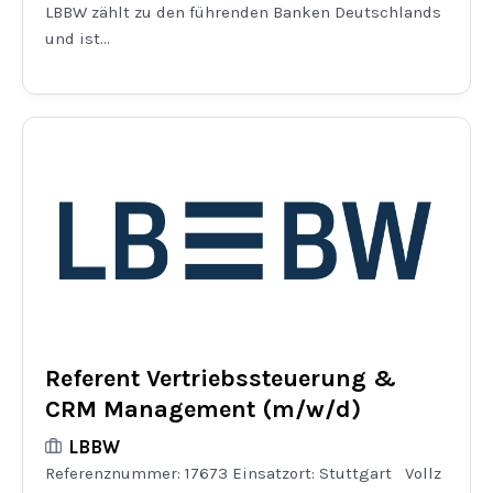
LBBW zählt zu den führenden Banken Deutschlands
und ist...
Bleiben Sie informiert
Einmal pro Woche informieren wir Sie über die neusten & wichtigsten
Artikel auf BANKINGCLUB.de und über aktuelle Events. Für die
Anmeldung reicht Ihre Mailadresse und natürlich können Sie sich von
diesem Verteiler jederzeit abmelden.
[sibwp_form id=1]
Referent Vertriebssteuerung &
CRM Management (m/w/d)
LBBW
Referenznummer: 17673 Einsatzort: Stuttgart Vollz