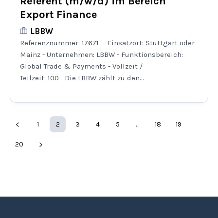
Referent (m/w/d) im Bereich
Export Finance
LBBW
Referenznummer: 17671 - Einsatzort: Stuttgart oder
Mainz - Unternehmen: LBBW - Funktionsbereich:
Global Trade & Payments - Vollzeit /
Teilzeit: 100 Die LBBW zählt zu den...
1
2
3
4
5
…
18
19
20