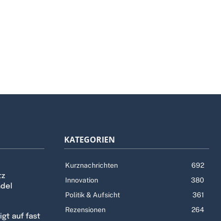
KATEGORIEN
Kurznachrichten
692
tz
Innovation
380
ndel
Politik & Aufsicht
361
Rezensionen
264
gt auf fast