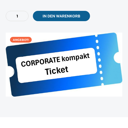
Preis
Preis
war:
ist:
179,00 €
134,25 €.
Banker
IN DEN WARENKORB
(Ticket
&
Basis-
Mitgliedschaft)
ANGEBOT!
–
CORPORATE
26
Menge