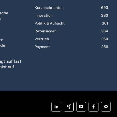
Kurznachrichten
693
tsche
Innovation
380
r
Politik & Aufsicht
361
Rezensionen
264
Vertrieb
260
tz
ndel
Payment
256
gt auf fast
eist auf