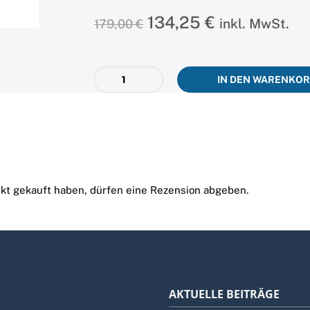
Ursprünglicher
Aktueller
134,25
€
inkl. MwSt.
179,00
€
Preis
Preis
war:
ist:
179,00 €
134,25 €.
Banker
IN DEN WARENKO
(Ticket
&
Basis-
Mitgliedschaft)
–
RISK
26
Menge
kt gekauft haben, dürfen eine Rezension abgeben.
AKTUELLE BEITRÄGE