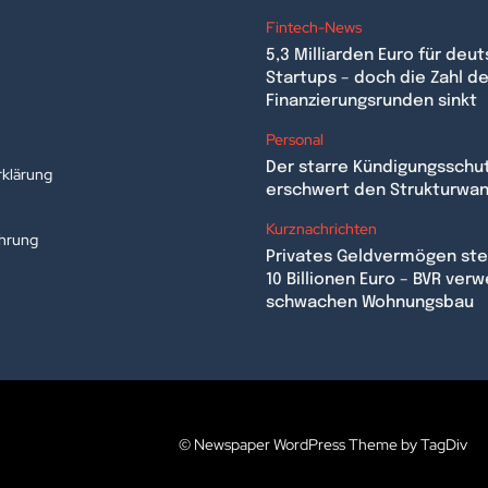
Fintech-News
5,3 Milliarden Euro für deu
Startups – doch die Zahl de
Finanzierungsrunden sinkt
n
Personal
Der starre Kündigungsschu
klärung
erschwert den Strukturwa
Kurznachrichten
ehrung
Privates Geldvermögen stei
10 Billionen Euro – BVR verw
schwachen Wohnungsbau
© Newspaper WordPress Theme by TagDiv