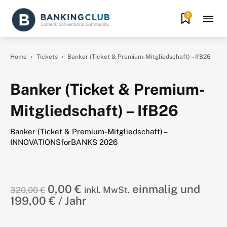
0
Home
Tickets
Banker (Ticket & Premium-Mitgliedschaft) – IfB26
Banker (Ticket & Premium-
Mitgliedschaft) – IfB26
Banker (Ticket & Premium-Mitgliedschaft) –
INNOVATIONSforBANKS
2026
Ursprünglicher
Aktueller
0,00
€
einmalig und
inkl. MwSt.
320,00
€
Preis
Preis
199,00
€
/ Jahr
war:
ist:
320,00 €
0,00 €.