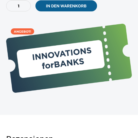
Banker
IN DEN WARENKORB
(Ticket
&
Premium-
Mitgliedschaft)
ANGEBOT!
–
IfB26
Menge