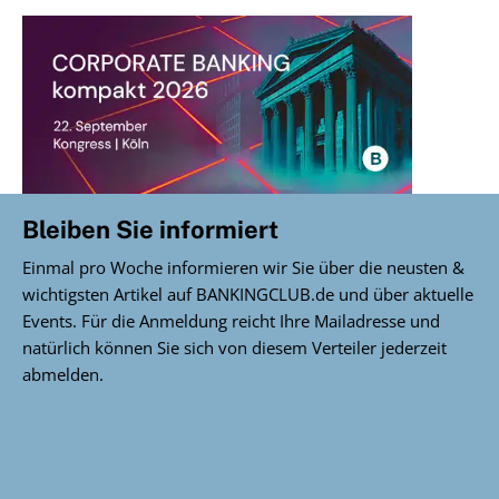
Bleiben Sie informiert
Einmal pro Woche informieren wir Sie über die neusten &
wichtigsten Artikel auf BANKINGCLUB.de und über aktuelle
Events. Für die Anmeldung reicht Ihre Mailadresse und
natürlich können Sie sich von diesem Verteiler jederzeit
abmelden.