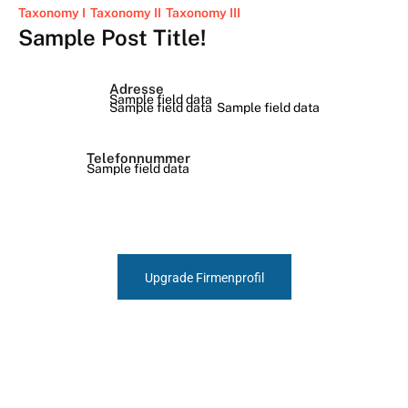
Taxonomy I
Taxonomy II
Taxonomy III
Sample Post Title!
Adresse
Sample field data
Sample field data
Sample field data
Telefonnummer
Sample field data
Upgrade Firmenprofil