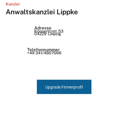
Kanzlei
Anwaltskanzlei Lippke
Adresse
Könneritzstr. 53
04229
Leipzig
Telefonnummer
+49 341/4807066
Upgrade Firmenprofil