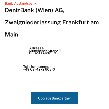
Bank
Auslandsbank
DenizBank (Wien) AG,
Zweigniederlassung Frankfurt am
Main
Adresse
Münchener Straße 7
60329
Frankfurt
Telefonnummer
+49 69 - 4272 603-0
Upgrade Bankpartner