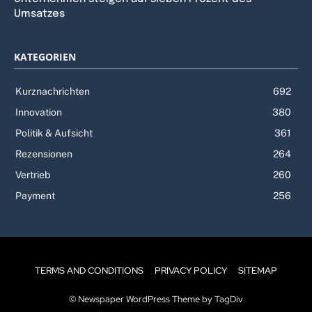
Umsatzes
KATEGORIEN
Kurznachrichten
692
Innovation
380
Politik & Aufsicht
361
Rezensionen
264
Vertrieb
260
Payment
256
TERMS AND CONDITIONS
PRIVACY POLICY
SITEMAP
© Newspaper WordPress Theme by TagDiv