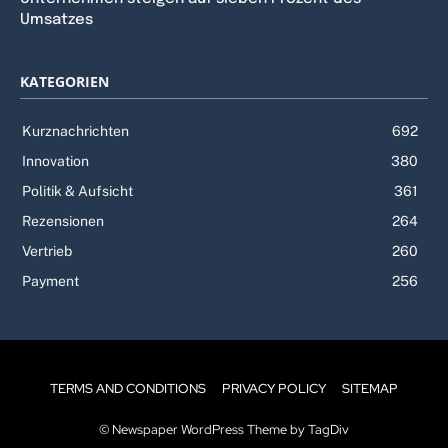
Umsatzes
KATEGORIEN
Kurznachrichten
692
Innovation
380
Politik & Aufsicht
361
Rezensionen
264
Vertrieb
260
Payment
256
TERMS AND CONDITIONS
PRIVACY POLICY
SITEMAP
© Newspaper WordPress Theme by TagDiv