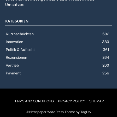
Umsatzes
KATEGORIEN
Kurznachrichten
692
Innovation
380
Politik & Aufsicht
361
Rezensionen
264
Vertrieb
260
Payment
256
TERMS AND CONDITIONS
PRIVACY POLICY
SITEMAP
© Newspaper WordPress Theme by TagDiv