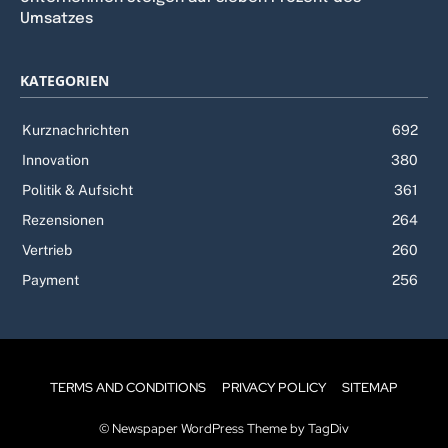
Umsatzes
KATEGORIEN
Kurznachrichten
692
Innovation
380
Politik & Aufsicht
361
Rezensionen
264
Vertrieb
260
Payment
256
TERMS AND CONDITIONS
PRIVACY POLICY
SITEMAP
© Newspaper WordPress Theme by TagDiv