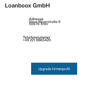
Loanboox GmbH
Adresse
Neue Weyerstraße 9
50676
Köln
Telefonnummer
+49 221 9865420
Upgrade Firmenprofil