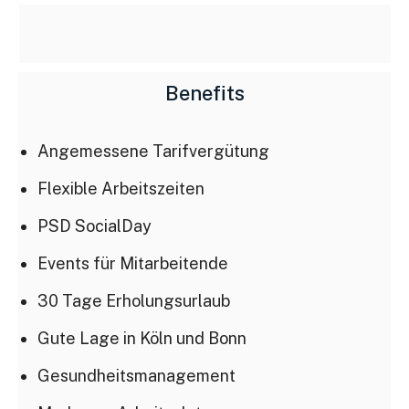
Benefits
Angemessene Tarifvergütung
Flexible Arbeitszeiten
PSD SocialDay
Events für Mitarbeitende
30 Tage Erholungsurlaub
Bleiben Sie informiert
Gute Lage in Köln und Bonn
Einmal pro Woche informieren wir Sie über die neusten & wichtigsten
Gesundheitsmanagement
Artikel auf BANKINGCLUB.de und über aktuelle Events. Für die
Anmeldung reicht Ihre Mailadresse und natürlich können Sie sich von