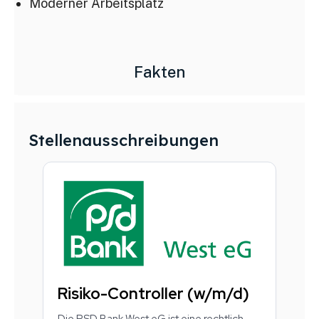
Moderner Arbeitsplatz
diesem Verteiler jederzeit abmelden.
[sibwp_form id=1]
Fakten
Stellenausschreibungen
Risiko-Controller (w/m/d)
Die PSD Bank West eG ist eine rechtlich