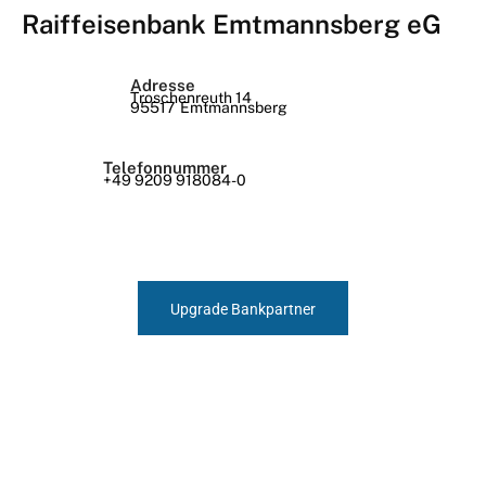
Raiffeisenbank Emtmannsberg eG
Adresse
Troschenreuth 14
95517
Emtmannsberg
Telefonnummer
+49 9209 918084-0
Upgrade Bankpartner