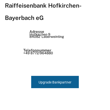
Raiffeisenbank Hofkirchen-
Bayerbach eG
Adresse
Hofkirchen 9
84082
Laberweinting
Telefonnummer
+49 8772/964880
Upgrade Bankpartner