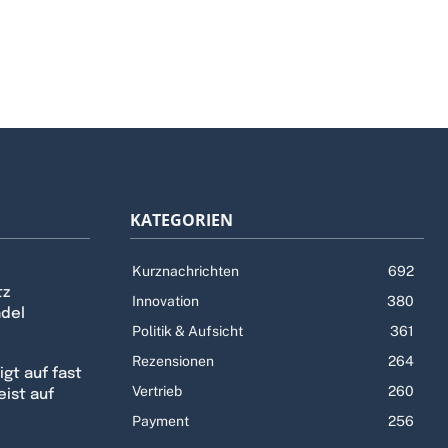
KATEGORIEN
Kurznachrichten
692
tz
Innovation
380
ndel
Politik & Aufsicht
361
Rezensionen
264
gt auf fast
Vertrieb
260
eist auf
Payment
256