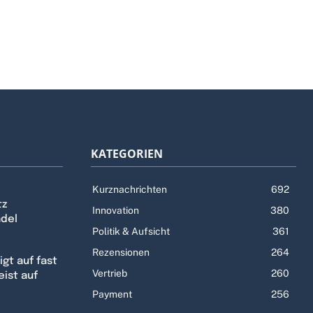
KATEGORIEN
Kurznachrichten
692
tz
Innovation
380
ndel
Politik & Aufsicht
361
Rezensionen
264
gt auf fast
Vertrieb
260
eist auf
Payment
256