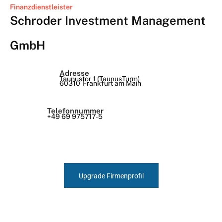
Finanzdienstleister
Schroder Investment Management
GmbH
Adresse
Taunustor 1 (TaunusTurm)
60310
Frankfurt am Main
Telefonnummer
+49 69 975717-5
Upgrade Firmenprofil