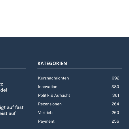
KATEGORIEN
Kurznachrichten
692
tz
Innovation
380
ndel
Politik & Aufsicht
361
Rezensionen
264
gt auf fast
Vertrieb
260
eist auf
Payment
256