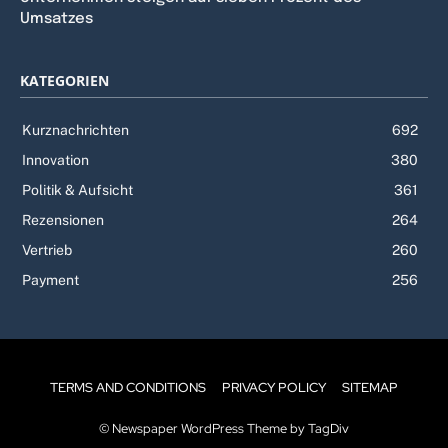
Umsatzes
KATEGORIEN
Kurznachrichten
692
Innovation
380
Politik & Aufsicht
361
Rezensionen
264
Vertrieb
260
Payment
256
TERMS AND CONDITIONS
PRIVACY POLICY
SITEMAP
© Newspaper WordPress Theme by TagDiv