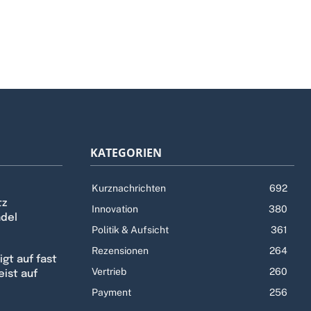
KATEGORIEN
Kurznachrichten
692
tz
Innovation
380
ndel
Politik & Aufsicht
361
Rezensionen
264
gt auf fast
Vertrieb
260
eist auf
Payment
256