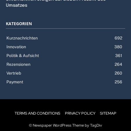
Umsatzes
KATEGORIEN
Kurznachrichten
692
Innovation
380
Politik & Aufsicht
361
Rezensionen
264
Vertrieb
260
Payment
256
TERMS AND CONDITIONS
PRIVACY POLICY
SITEMAP
© Newspaper WordPress Theme by TagDiv