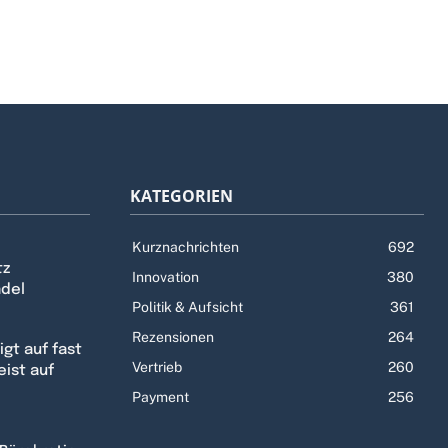
KATEGORIEN
Kurznachrichten
692
tz
Innovation
380
ndel
Politik & Aufsicht
361
Rezensionen
264
gt auf fast
Vertrieb
260
eist auf
Payment
256