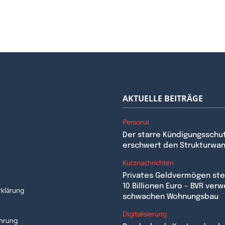
AKTUELLE BEITRÄGE
Personal
Der starre Kündigungsschu
erschwert den Strukturwa
n
Kurznachrichten
Privates Geldvermögen stei
10 Billionen Euro – BVR verw
klärung
schwachen Wohnungsbau
Digitalisierung
ehrung