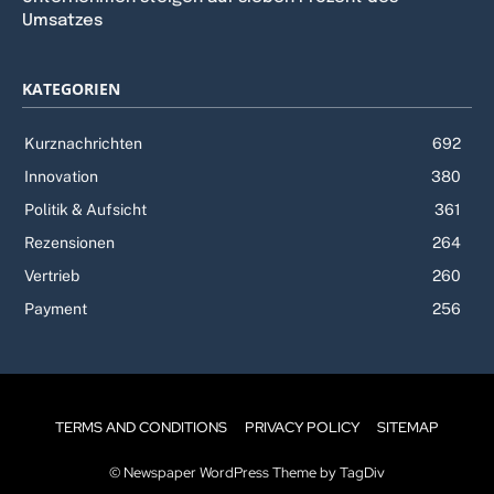
Umsatzes
KATEGORIEN
Kurznachrichten
692
Innovation
380
Politik & Aufsicht
361
Rezensionen
264
Vertrieb
260
Payment
256
TERMS AND CONDITIONS
PRIVACY POLICY
SITEMAP
© Newspaper WordPress Theme by TagDiv