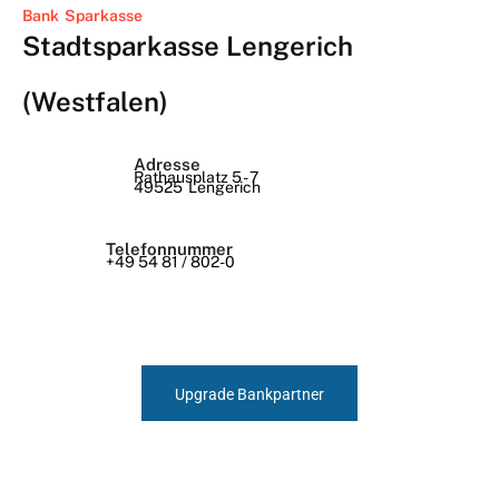
Bank
Sparkasse
Stadtsparkasse Lengerich
(Westfalen)
Adresse
Rathausplatz 5 - 7
49525
Lengerich
Telefonnummer
+49 54 81 / 802-0
Upgrade Bankpartner